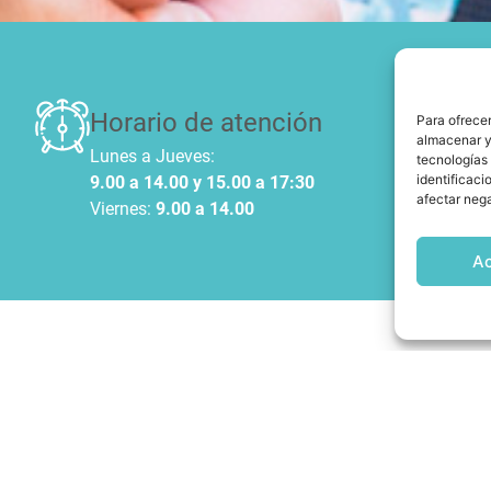
Horario de atención
Para ofrecer
almacenar y/
Lunes a Jueves:
tecnologías
identificaci
9.00 a 14.00 y 15.00 a 17:30
afectar nega
Viernes:
9.00 a 14.00
A
ene el siguiente formulario y
 gestiones pertinentes.