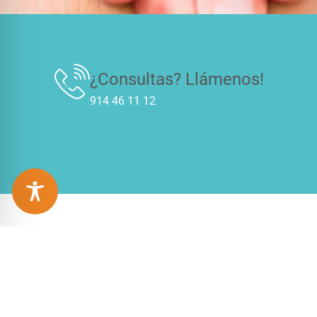
¿Consultas? Llámenos!
914 46 11 12
Busco empleado
SI BUSCAS TRABAJO
Si está buscando empleado en el sector doméstico, rell
nos pondremos en contacto con usted para realizar las