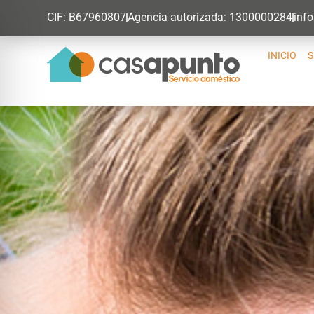
CIF: B67960807
Agencia autorizada: 1300000284
inf
INICIO
S